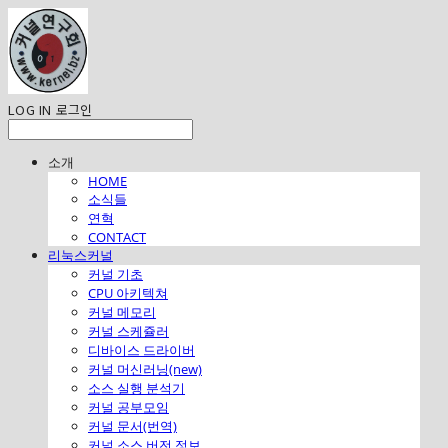
LOG IN
로그인
소개
HOME
소식들
연혁
CONTACT
리눅스커널
커널 기초
CPU 아키텍쳐
커널 메모리
커널 스케쥴러
디바이스 드라이버
커널 머신러닝(new)
소스 실행 분석기
커널 공부모임
커널 문서(번역)
커널 소스 버전 정보