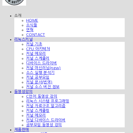
소개
HOME
소식들
연혁
CONTACT
리눅스커널
커널 기초
CPU 아키텍쳐
커널 메모리
커널 스케쥴러
디바이스 드라이버
커널 머신러닝(new)
소스 실행 분석기
커널 공부모임
커널 문서(번역)
커널 소스 버전 정보
동영상강의
C언어 동영상 강의
리눅스 시스템 프로그래밍
커널 자료구조 알고리즘
커널 스케쥴링
커널 메모리
커널 디바이스 드라이버
공부모임 동영상 강의
제품판매