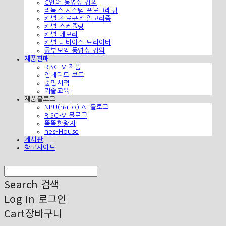
C언어 동영상 강의
리눅스 시스템 프로그래밍
커널 자료구조 알고리즘
커널 스케쥴링
커널 메모리
커널 디바이스 드라이버
공부모임 동영상 강의
제품판매
RISC-V 제품
임베디드 보드
출판서적
기술교육
제품블로그
NPU(hailo) AI 블로그
RISC-V 블로그
똑똑한왕자
hes-House
게시판
참고사이트
Search
검색
Log In
로그인
Cart
장바구니