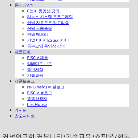
동영상강의
C언어 동영상 강의
리눅스 시스템 프로그래밍
커널 자료구조 알고리즘
커널 스케쥴링
커널 메모리
커널 디바이스 드라이버
공부모임 동영상 강의
제품판매
RISC-V 제품
임베디드 보드
출판서적
기술교육
제품블로그
NPU(hailo) AI 블로그
RISC-V 블로그
똑똑한왕자
hes-House
게시판
참고사이트
커널연구회 커뮤니티/기술교육/쇼핑몰/협동